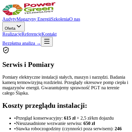
Audyty
Magazyny Energii
Szkolenia
O nas
Oferta
Realizacje
Referencje
Kontakt
Bezpłatna analiza
→
Serwis i
Pomiary
Pomiary elektryczne instalacji stałych, maszyn i narzędzi. Badania
kamerą termowizyjną rozdzielni. Przeglądy okresowe pomp ciepła i
magazynów energii. Gwarantujemy sprawność PGT na terenie
całego Śląska.
Koszty przeglądu instalacji:
•
Przegląd konserwacyjny:
615 zł
+ 2,5 zł/km dojazdu
•
Nieuzasadnione wezwanie serwisu:
650 zł
•
Stawka roboczogodziny (czynności poza serwisem):
246